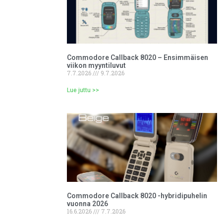
Commodore Callback 8020 – Ensimmäisen
viikon myyntiluvut
7.7.2026
9.7.2026
Lue juttu >>
Commodore Callback 8020 -hybridipuhelin
vuonna 2026
16.6.2026
7.7.2026