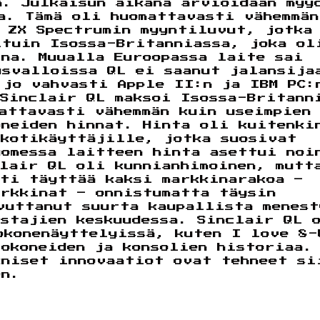
n. Julkaisun aikana arvioidaan myy
a. Tämä oli huomattavasti vähemmän
i ZX Spectrumin myyntiluvut, jotka
ituin Isossa-Britanniassa, joka ol
ina. Muualla Euroopassa laite sai
ysvalloissa QL ei saanut jalansija
 jo vahvasti Apple II:n ja IBM PC:
 Sinclair QL maksoi Isossa-Britann
attavasti vähemmän kuin useimpien
oneiden hinnat. Hinta oli kuitenki
 kotikäyttäjille, jotka suosivat
uomessa laitteen hinta asettui noi
clair QL oli kunnianhimoinen, mutt
tti täyttää kaksi markkinarakoa –
arkkinat – onnistumatta täysin
vuttanut suurta kaupallista menest
stajien keskuudessa. Sinclair QL 
okonenäyttelyissä, kuten I love 8-
okoneiden ja konsolien historiaa.
kniset innovaatiot ovat tehneet si
en.