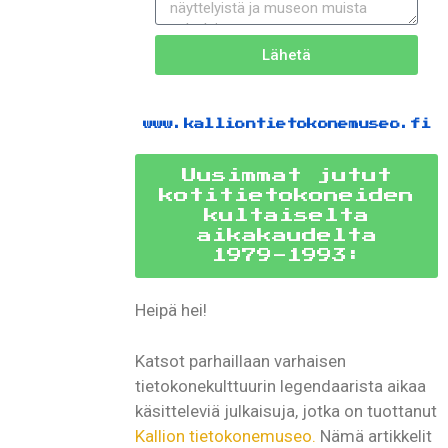
Lähetä
www.kalliontietokonemuseo.fi
Uusimmat jutut
kotitietokoneiden
kultaiselta
aikakaudelta
1979-1993:
Heipä hei!
Katsot parhaillaan varhaisen
tietokonekulttuurin legendaarista aikaa
käsitteleviä julkaisuja, jotka on tuottanut
Kallion tietokonemuseo.
Nämä artikkelit