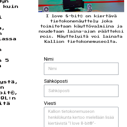
dyn
 kuin
I love 8-bit® on kiertävä
i
tietokonenäyttely joka
toimitetaan käyttövalmiina ja
a,
noudetaan laina-ajan päätteksi
n
pois. Näyttelyitä voi lainata
iassa
Kallion tietokonemuseolta.
n
Nimi
n 5
a
Sähköposti
ystä,
on
bit®,
 QL:n
Viesti
itä