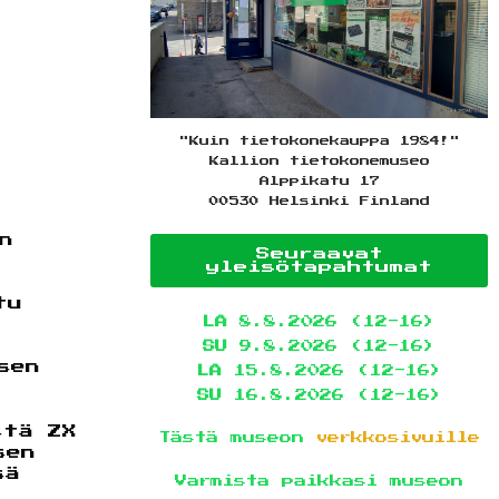
"Kuin tietokonekauppa 1984!"
Kallion tietokonemuseo
Alppikatu 17
00530 Helsinki Finland
n
Seuraavat
yleisötapahtumat
tu
LA
8.8.2026 (12-16)
SU
9.8.2026 (12-16)
sen
LA
15.8.2026 (12-16)
SU
16.8.2026 (12-16)
stä ZX
Tästä museon
verkkosivuille
sen
sä
Varmista paikkasi museon