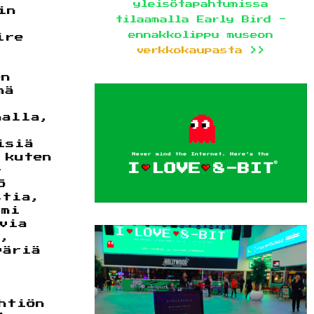
yleisötapahtumissa
in
tilaamalla Early Bird -
ennakkolippu museon
ire
verkkokaupasta
>>
en
mä
nalla,
isiä
 kuten
-
5
stia,
imi
via
a,
väriä
htiön