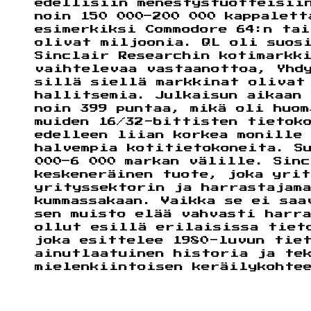
edellisiin menestystuotteisii
noin 150 000–200 000 kappalett
esimerkiksi Commodore 64:n ta
olivat miljoonia. QL oli suos
Sinclair Researchin kotimarkk
vaihtelevaa vastaanottoa, Yhd
sillä siellä markkinat olivat
hallitsemia. Julkaisun aikaan
noin 399 puntaa, mikä oli huom
muiden 16/32-bittisten tietok
edelleen liian korkea monille
halvempia kotitietokoneita. S
000–6 000 markan välille. Sin
keskeneräinen tuote, joka yri
yrityssektorin ja harrastajam
kummassakaan. Vaikka se ei saa
sen muisto elää vahvasti harra
ollut esillä erilaisissa tiet
joka esittelee 1980-luvun tiet
ainutlaatuinen historia ja te
mielenkiintoisen keräilykohte