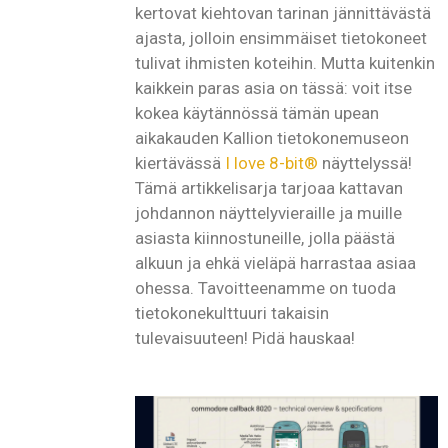
kertovat kiehtovan tarinan jännittävästä
ajasta, jolloin ensimmäiset tietokoneet
tulivat ihmisten koteihin. Mutta kuitenkin
kaikkein paras asia on tässä: voit itse
kokea käytännössä tämän upean
aikakauden Kallion tietokonemuseon
kiertävässä
I love 8-bit®
näyttelyssä!
Tämä artikkelisarja tarjoaa kattavan
johdannon näyttelyvieraille ja muille
asiasta kiinnostuneille, jolla päästä
alkuun ja ehkä vieläpä harrastaa asiaa
ohessa. Tavoitteenamme on tuoda
tietokonekulttuuri takaisin
tulevaisuuteen! Pidä hauskaa!