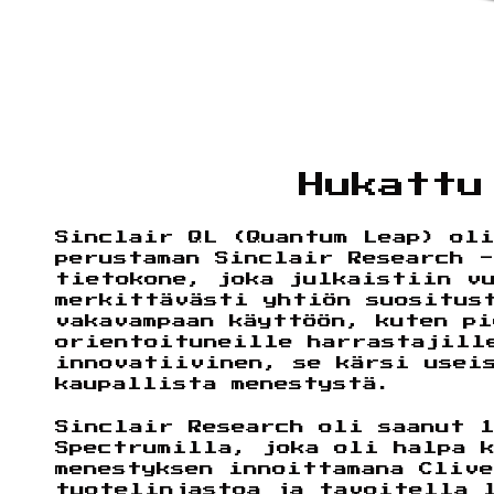
Hukattu
Sinclair QL (Quantum Leap) ol
perustaman Sinclair Research -
tietokone, joka julkaistiin v
merkittävästi yhtiön suositus
vakavampaan käyttöön, kuten p
orientoituneille harrastajill
innovatiivinen, se kärsi usei
kaupallista menestystä.
Sinclair Research oli saanut 1
Spectrumilla, joka oli halpa 
menestyksen innoittamana Cliv
tuotelinjastoa ja tavoitella 