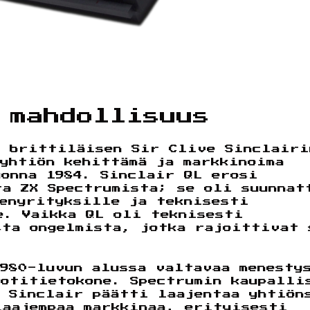
 mahdollisuus
i brittiläisen Sir Clive Sinclairi
yhtiön kehittämä ja markkinoima
uonna 1984. Sinclair QL erosi
ta ZX Spectrumista; se oli suunnat
ienyrityksille ja teknisesti
e. Vaikka QL oli teknisesti
sta ongelmista, jotka rajoittivat 
980-luvun alussa valtavaa menesty
kotitietokone. Spectrumin kaupalli
e Sinclair päätti laajentaa yhtiön
laajempaa markkinaa, erityisesti