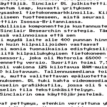
käyttäjiä. Sinclair QL julkistetti
antum Leap, kuvasti yrityksen
tysaskel tietokonemarkkinoilla. Ki
miiseen tuotteeseen, mistä seurasi
ettiin Isossa-Britanniassa.
dullisia komponentteja kustannust
 Sinclair Researchin strategia. Tä
ssä valinnoissa että sen
li myydä laite alle 400 punnan hin
än kuin kilpailijoiden vastaavat
lsi monia tuonaikaisia edistyksell
siitä kilpailukykyisen tietokoneen
sessori, joka oli Motorola 68000 
vennetty versio. Suoritin toimi 7,
 oli vakiona 128 kilotavua RAM-mui
0 kilotavuun. Tallennusmediana to
ta, mutta valitettavan epäluotetta
nukseen. QL tuki kahta videomoodi
kselin grafiikkatila, jossa oli 8 
kselin tila tekstinkäsittelyyn.
 Sinclairin oma käyttöjärjestelmä.
vat pettymys, etenkin verrattuna y