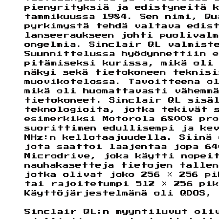
pienyrityksiä ja edistyneitä 
tammikuussa 1984. Sen nimi, Qu
pyrkimystä tehdä valtava edis
lanseeraukseen johti puolival
ongelmia. Sinclair QL valmist
Suunnittelussa hyödynnettiin e
pitämiseksi kurissa, mikä oli
näkyi sekä tietokoneen teknisi
muovikotelossa. Tavoitteena o
mikä oli huomattavasti vähemm
tietokoneet. Sinclair QL sisä
teknologioita, jotka tekivät 
esimerkiksi Motorola 68008 pro
suorittimen edullisempi ja ke
MHz:n kellotaajuudella. Siinä
jota saattoi laajentaa jopa 64
Microdrive, joka käytti nopei
nauhakasetteja tietojen tallen
jotka olivat joko 256 × 256 pi
tai rajoitetumpi 512 × 256 pi
Käyttöjärjestelmänä oli QDOS,
Sinclair QL:n myyntiluvut oli