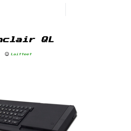
nclair QL
Laitteet