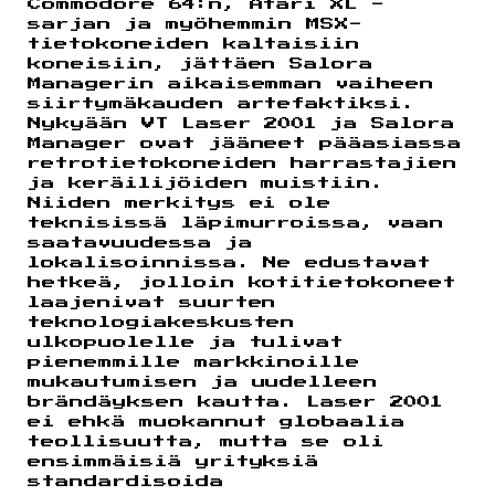
Commodore 64:n, Atari XL -
sarjan ja myöhemmin MSX-
tietokoneiden kaltaisiin
koneisiin, jättäen Salora
Managerin aikaisemman vaiheen
siirtymäkauden artefaktiksi.
Nykyään VT Laser 2001 ja Salora
Manager ovat jääneet pääasiassa
retrotietokoneiden harrastajien
ja keräilijöiden muistiin.
Niiden merkitys ei ole
teknisissä läpimurroissa, vaan
saatavuudessa ja
lokalisoinnissa. Ne edustavat
hetkeä, jolloin kotitietokoneet
laajenivat suurten
teknologiakeskusten
ulkopuolelle ja tulivat
pienemmille markkinoille
mukautumisen ja uudelleen
brändäyksen kautta. Laser 2001
ei ehkä muokannut globaalia
teollisuutta, mutta se oli
ensimmäisiä yrityksiä
standardisoida