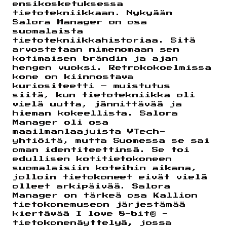
ensikosketuksessa
tietotekniikkaan. Nykyään
Salora Manager on osa
suomalaista
tietotekniikkahistoriaa. Sitä
arvostetaan nimenomaan sen
kotimaisen brändin ja ajan
hengen vuoksi. Retrokokoelmissa
kone on kiinnostava
kuriositeetti – muistutus
siitä, kun tietotekniikka oli
vielä uutta, jännittävää ja
hieman kokeellista. Salora
Manager oli osa
maailmanlaajuista VTech-
yhtiöitä, mutta Suomessa se sai
oman identiteettinsä. Se toi
edullisen kotitietokoneen
suomalaisiin koteihin aikana,
jolloin tietokoneet eivät vielä
olleet arkipäivää. Salora
Manager on tärkeä osa Kallion
tietokonemuseon järjestämää
kiertävää I love 8-bit® -
tietokonenäyttelyä, jossa