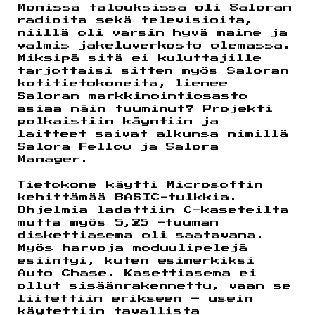
Monissa talouksissa oli Saloran
radioita sekä televisioita,
niillä oli varsin hyvä maine ja
valmis jakeluverkosto olemassa.
Miksipä sitä ei kuluttajille
tarjottaisi sitten myös Saloran
kotitietokoneita, lienee
Saloran markkinointiosasto
asiaa näin tuuminut? Projekti
polkaistiin käyntiin ja
laitteet saivat alkunsa nimillä
Salora Fellow ja Salora
Manager.
Tietokone käytti Microsoftin
kehittämää BASIC-tulkkia.
Ohjelmia ladattiin C-kaseteilta
mutta myös 5,25 -tuuman
diskettiasema oli saatavana.
Myös harvoja moduulipelejä
esiintyi, kuten esimerkiksi
Auto Chase. Kasettiasema ei
ollut sisäänrakennettu, vaan se
liitettiin erikseen – usein
käytettiin tavallista