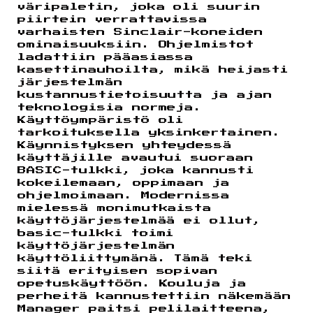
väripaletin, joka oli suurin
piirtein verrattavissa
varhaisten Sinclair-koneiden
ominaisuuksiin. Ohjelmistot
ladattiin pääasiassa
kasettinauhoilta, mikä heijasti
järjestelmän
kustannustietoisuutta ja ajan
teknologisia normeja.
Käyttöympäristö oli
tarkoituksella yksinkertainen.
Käynnistyksen yhteydessä
käyttäjille avautui suoraan
BASIC-tulkki, joka kannusti
kokeilemaan, oppimaan ja
ohjelmoimaan. Modernissa
mielessä monimutkaista
käyttöjärjestelmää ei ollut,
basic-tulkki toimi
käyttöjärjestelmän
käyttöliittymänä. Tämä teki
siitä erityisen sopivan
opetuskäyttöön. Kouluja ja
perheitä kannustettiin näkemään
Manager paitsi pelilaitteena,