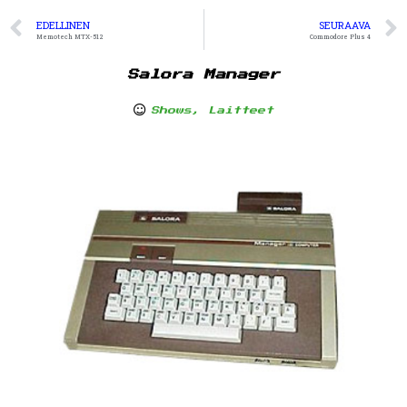
EDELLINEN
SEURAAVA
Memotech MTX-512
Commodore Plus 4
Salora Manager
Shows
,
Laitteet