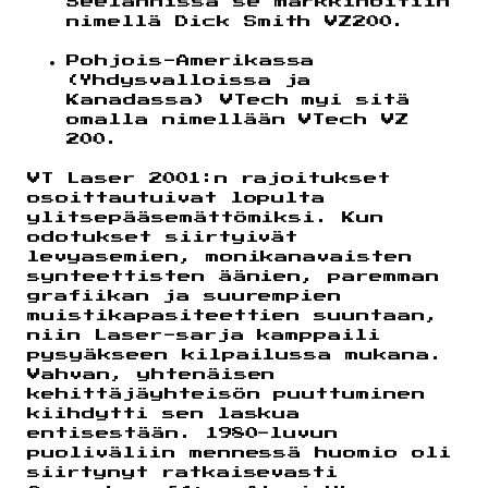
Seelannissa se markkinoitiin
nimellä Dick Smith VZ200.
Pohjois-Amerikassa
(Yhdysvalloissa ja
Kanadassa) VTech myi sitä
omalla nimellään VTech VZ
200.
VT Laser 2001:n rajoitukset
osoittautuivat lopulta
ylitsepääsemättömiksi. Kun
odotukset siirtyivät
levyasemien, monikanavaisten
synteettisten äänien, paremman
grafiikan ja suurempien
muistikapasiteettien suuntaan,
niin Laser-sarja kamppaili
pysyäkseen kilpailussa mukana.
Vahvan, yhtenäisen
kehittäjäyhteisön puuttuminen
kiihdytti sen laskua
entisestään. 1980-luvun
puoliväliin mennessä huomio oli
siirtynyt ratkaisevasti