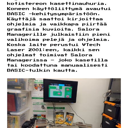
kotistereon kasettinauhuria.
Koneen käyttöliittymä avautui
BASIC -kehitysympäristöön.
Käyttäjä saattoi kirjoittaa
ohjelmia ja vaikkapa piirtää
graafisia kuvioita. Salora
Managerille julkaistiin pieni
valikoima pelejä ja ohjelmia.
Koska laite perustui VTech
Laser 2001:een, kaikki sen
ohjelmat toimivat Salora
Managerissa – joko kasetilla
tai koodattuna manuaalisesti
BASIC-tulkin kautta.