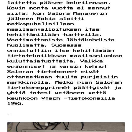
laitetta pääsee kokeilemaan.
Kovin monta vuotta ei mennyt
siitä, kun Salora Managerin
jälkeen Nokia aloitti
matkapuhelimillaan
maailmanvalloituksen itse
kehittämillään tuotteilla.
Vaatimattomista lähtökohdista
huolimatta, Suomessa
onnistuttiin itse kehittämään
tietotekniikkaan maailmanluokan
kuluttajatuotteita. Vaikka
epäonniset ja varsin kehnot
Saloran tietokoneet eivät
ottaneetkaan tuulta purjeisiin
markkinolla. Melko pian Saloran
tietokonepyrinnöt päättyivät ja
yhtiö totesi vetäneen vettä
keuhkoon Vtech -tietokoneilla
1985.
—