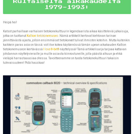
kultaiselta aikakaudelta
1979-1993:
Heipä hei!
Katsot parhaillaan varhaisen tietokonekulttuurin legendaarista aikaa käsitteleviä julkaisuja,
jotka on tuottanut
Kallion tietokonemuseo.
Nämä artikkelit kertovat kiehtovan tarinan
jännittävästä ajasta, jolloin ensimmäiset tietokoneet tulivat ihmisten koteihin. Mutta kuitenkin
kaikkein paras asia on tässä: voit itse kokea käytännössä tämän upean aikakauden Kallion
tietokonemuseon kiertävässä
I love 8-bit®
näyttelyssä! Tämä artikkelisarja tarjoaa kattavan
johdannon näyttelyvieraille ja muille asiasta kiinnostuneille, jolla päästä alkuun ja ehkä
vieläpä harrastaa asiaa ohessa. Tavoitteenamme on tuoda tietokonekulttuuri takaisin
tulevaisuuteen! Pidä hauskaa!