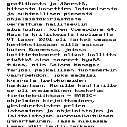
grafiikasta ja äänestä,
hitaasta kasettien lataamisesta
ja suhteellisen pienestä
ohjelmistokirjastosta
verrattuna hallitseviin
alustoihin, kuten Commodore 64.
Näistä kritiikeistä huolimatta
VT Laser 2001 oli tärkeä omassa
kontekstissaan sillä maissa
kuten Suomessa, joissa
kotitietokoneet olivat kalliita
eivätkä aina saaneet hyvää
tukea, niin Salora Manager
tarjosi paikallisen tuotemerkin
vaihtoehdon, joka madalsi
kynnystä tietokoneiden
hankintaan. Monille käyttäjille
se oli ensimmäinen kosketus
tietotekniikkaan – BASIC-
ohjelmien kirjoittaminen,
yksinkertaisten pelien
lataaminen ja ohjelmistojen ja
laitteistojen vuorovaikutuksen
ymmärtäminen. Tässä mielessä
Laser 2001 täytti tärkeän