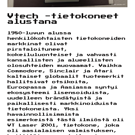
Vtech -tietokoneet
alustana
1980-luvun alussa
henkilökohtaisten tietokoneiden
markkinat olivat
pirstaloituneet,
kokeiluluonteiset ja vahvasti
kansallisten ja alueellisten
olosuhteiden muovaamat. Vaikka
Commodore, Sinclair ja Atari
kaltaiset globaalit tuotemerkit
hallitsivat otsikoita,
Euroopassa ja Aasiassa syntyi
ekosysteemi lisensoiduista,
uudelleen brändätyistä ja
paikallisesti markkinoiduista
tietokoneista. Yksi
havainnollisimmista
esimerkeistä tästä ilmiöstä oli
VT Laser 2001, tietokone, joka
oli aasialaisen valmistuksen,