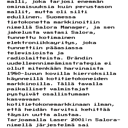
malli, joka tarjosi enemmän
ominaisuuksia kuin perustason
mallit, mutta oli silti
edullinen. Suomessa
tietokonetta markkinoitiin
nimellä Salora Manager, ja sen
jakelusta vastasi Salora,
tunnettu kotimainen
elektroniikkayritys, joka
tunnettiin pääasiassa
televisioista ja
radiolaitteista. Brändin
uudelleennimeämisstrategia ei
ollut mitenkään harvinaista
1980-luvun kovilla kierroksilla
käynneillä kotitietokoneiden
markkinoilla. Tällä tavalla
paikalliset valmistajat
pystyivät osallistumaan
kasvavaan
kotitietokonemarkkinaan ilman,
että heidän tarvitsi kehittää
täysin uutta alustaa.
Tarjoamalla Laser 2001:n Salora-
nimellä järjestelmä sai