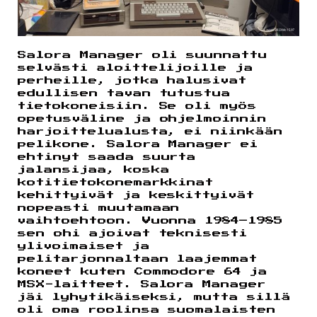
Salora Manager oli suunnattu
selvästi aloittelijoille ja
perheille, jotka halusivat
edullisen tavan tutustua
tietokoneisiin. Se oli myös
opetusväline ja ohjelmoinnin
harjoittelualusta, ei niinkään
pelikone. Salora Manager ei
ehtinyt saada suurta
jalansijaa, koska
kotitietokonemarkkinat
kehittyivät ja keskittyivät
nopeasti muutamaan
vaihtoehtoon. Vuonna 1984–1985
sen ohi ajoivat teknisesti
ylivoimaiset ja
pelitarjonnaltaan laajemmat
koneet kuten Commodore 64 ja
MSX-laitteet. Salora Manager
jäi lyhytikäiseksi, mutta sillä
oli oma roolinsa suomalaisten