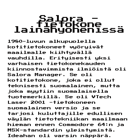
Salora -
tietokone
lainahyöhenissä
1980-luvun alkupuolella
kotitietokoneet vyöryivät
maailmalle kiihtyvällä
vauhdilla. Erityisesti yksi
varhaisen tietokonekauden
kiinnostavimmista ilmiöistä oli
Salora Manager. Se oli
kotitietokone, joka ei ollut
teknisesti suomalainen, mutta
joka myytiin suomalaisella
tuotemerkillä. Se oli VTech
Laser 2001 -tietokoneen
suomalainen versio ja se
tarjosi kuluttajille edullisen
väylän tietotekniikan maailmaan
hieman ennen Commodore 64:n ja
MSX-standardin yleistymistä.
Ideahan oli varsin näppärä.