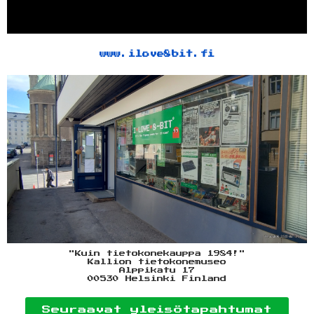
www.ilove8bit.fi
"Kuin tietokonekauppa 1984!"
Kallion tietokonemuseo
Alppikatu 17
00530 Helsinki Finland
Seuraavat yleisötapahtumat