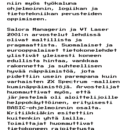
niin myös työkaluna
ohjelmoinnin, logiikan ja
tietotekniikan perusteiden
oppimiseen.
Salora Managerin ja VT Laser
2001:n arvostelut lehdissä
olivat maltillista ja
pragmaattista. Suomalaiset ja
eurooppalaiset tietokonelehdet
ylistivät yleisesti koneen
edullista hintaa, vankkaa
rakennetta ja suhteellisen
hyvää näppäimistöä, jota
pidettiin usein parempana kuin
varhaisten ZX Spectrum -mallien
kuminäppäimistöjä. Arvostelijat
huomauttivat myös, että
järjestelmä oli aloittelijoille
helppokäyttöinen, erityisesti
BASIC-ohjelmoinnin osalta.
Kritiikkiäkin esitettiin
kuitenkin yhtä lailla.
Toimittajat huomauttivat
tietokoneen rajoitetusta