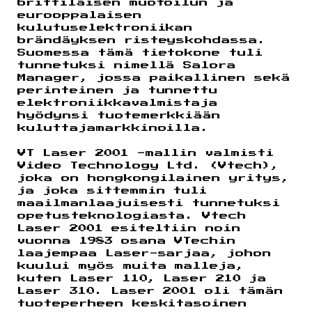
brittiläisen muotoilun ja
eurooppalaisen
kulutuselektroniikan
brändäyksen risteyskohdassa.
Suomessa tämä tietokone tuli
tunnetuksi nimellä Salora
Manager, jossa paikallinen sekä
perinteinen ja tunnettu
elektroniikkavalmistaja
hyödynsi tuotemerkkiään
kuluttajamarkkinoilla.
VT Laser 2001 -mallin valmisti
Video Technology Ltd. (Vtech),
joka on hongkongilainen yritys,
ja joka sittemmin tuli
maailmanlaajuisesti tunnetuksi
opetusteknologiasta. Vtech
Laser 2001 esiteltiin noin
vuonna 1983 osana VTechin
laajempaa Laser-sarjaa, johon
kuului myös muita malleja,
kuten Laser 110, Laser 210 ja
Laser 310. Laser 2001 oli tämän
tuoteperheen keskitasoinen