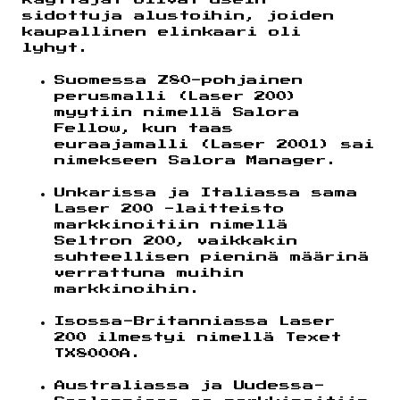
sidottuja alustoihin, joiden
kaupallinen elinkaari oli
lyhyt.
Suomessa Z80-pohjainen
perusmalli (Laser 200)
myytiin nimellä Salora
Fellow, kun taas
euraajamalli (Laser 2001) sai
nimekseen Salora Manager.
Unkarissa ja Italiassa sama
Laser 200 -laitteisto
markkinoitiin nimellä
Seltron 200, vaikkakin
suhteellisen pieninä määrinä
verrattuna muihin
markkinoihin.
Isossa-Britanniassa Laser
200 ilmestyi nimellä Texet
TX8000A.
Australiassa ja Uudessa-