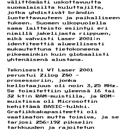
välittömästi uskottavuutta
suomalaisilta kuluttajilta,
jotka yhdistivät brändin
luotettavuuteen ja paikalliseen
tukeen. Suomen ulkopuolella
sama laitteisto esiintyi eri
nimillä jakelijasta riippuen,
mikä vahvisti Laser 2001:n
identiteettiä alueellisesti
mukautettuna tietokoneena
pikemminkin kuin globaalisti
yhtenäisenä alustana.
Teknisesti VT Laser 2001
perustui Zilog Z80 -
prosessoriin, jonka
kellotaajuus oli noin 3,25 MHz.
Se toimitettiin yleensä 16 tai
32 kt:n RAM-muistilla, ja ROM-
muistissa oli Microsoftin
kehittämä BASIC-tulkki.
Grafiikkakapasiteetti oli
vaatimaton mutta toimiva, ja se
tarjosi 256×192 pikselin
tarkkuuden ja rajoitetun