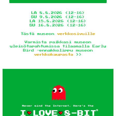
LA
8.8.2026 (12-16)
SU
9.8.2026 (12-16)
LA
15.8.2026 (12-16)
SU
16.8.2026 (12-16)
Tästä museon
verkkosivuille
Varmista paikkasi museon
yleisötapahtumissa tilaamalla Early
Bird -ennakkolippu museon
verkkokaupasta
>>