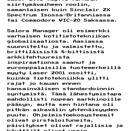
siirtymävaiheen roolin,
samanlaisen kuin Sinclair ZX
Spectrum Isossa-Britanniassa
tai Commodore VIC-20 Saksassa.
Salora Manager oli esimerkki
varhaisen kotitietotekniikan
globalisaatiosta. Aasiassa
suunniteltu ja valmistettu,
brittiläisistä 8-bittisistä
arkkitehtuureista
inspiraationsa saanut ja
eurooppalaisilla tuotemerkeillä
myyty Laser 2001 osoitti,
kuinka tietotekniikka ylitti
rajat jo kauan ennen
kansainvälisen standardoinnin
syntymistä. Tämä lähestymistapa
mahdollisti nopean markkinoille
pääsyn, mutta sen hintana oli
pitkän aikavälin yhtenäisyyden
puute. Ohjelmistoekosysteemit
olivat pirstaloituneita,
päivitykset olivat rajallisia ja
käyttäjät olivat usein