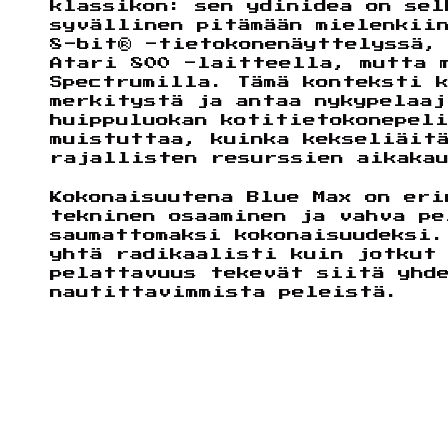
klassikon: sen ydinidea on se
syvällinen pitämään mielenkii
8-bit® -tietokonenäyttelyssä,
Atari 800 -laitteella, mutta 
Spectrumilla. Tämä konteksti 
merkitystä ja antaa nykypelaaj
huippuluokan kotitietokonepel
muistuttaa, kuinka kekseliäit
rajallisten resurssien aikaka
Kokonaisuutena Blue Max on eri
tekninen osaaminen ja vahva p
saumattomaksi kokonaisuudeksi.
yhtä radikaalisti kuin jotkut
pelattavuus tekevät siitä yhd
nautittavimmista peleistä.