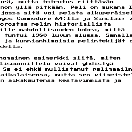
lkeä, mutta toteutus riittävän
nnon yllä pitkään. Peli on mukana 
 jossa sitä voi pelata alkuperäise
myös Commodore 64:lla ja Sinclair 
korostaa pelin historiallista
ille mahdollisuuden kokea, miltä
i tuntui 1980-luvun alussa. Samall
ä ja kunnianhimoisia pelintekijät 
udella.
nomainen esimerkki siitä, miten
elisuunnittelu voivat yhdistyä
 Se ei ehkä mullistanut pelimaail
 aikalaisensa, mutta sen viimeiste
en aikakautensa kestävimmistä ja