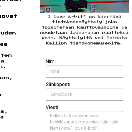
.
uovat
I love 8-bit® on kiertävä
tietokonenäyttely joka
toimitetaan käyttövalmiina ja
euden
noudetaan laina-ajan päätteksi
pois. Näyttelyitä voi lainata
Kallion tietokonemuseolta.
ee
sten
Nimi
ka
n.
man,
Sähköposti
n
Viesti
us,
a