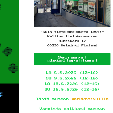
"Kuin tietokonekauppa 1984!"
Kallion tietokonemuseo
Alppikatu 17
00530 Helsinki Finland
Seuraavat
yleisötapahtumat
LA
8.8.2026 (12-16)
SU
9.8.2026 (12-16)
LA
15.8.2026 (12-16)
SU
16.8.2026 (12-16)
Tästä museon
verkkosivuille
Varmista paikkasi museon