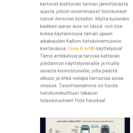
kertovat kiehtovan tarinan jännittävästä
ajasta, jolloin ensimmäiset tietokoneet
tulivat ihmisten koteihin. Mutta kuitenkin
kaikkein paras asia on tässä: voit itse
kokea käytännössä tämän upean
aikakauden Kallion tietokonemuseon
kiertävässä
I love 8-bit®
näyttelyssä!
Tämä artikkelisarja tarjoaa kattavan
johdannon näyttelyvieraille ja muille
asiasta kiinnostuneille, jolla päästä
alkuun ja ehkä vieläpä harrastaa asiaa
ohessa. Tavoitteenamme on tuoda
tietokonekulttuuri takaisin
tulevaisuuteen! Pidä hauskaa!