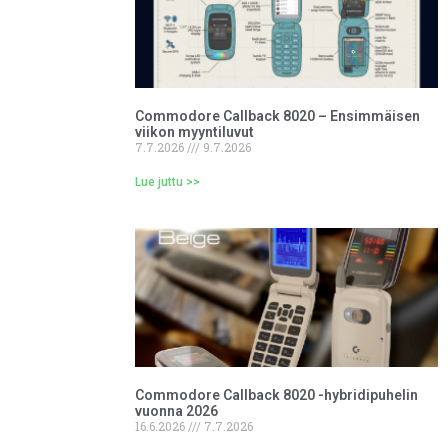
Commodore Callback 8020 – Ensimmäisen
viikon myyntiluvut
7.7.2026
9.7.2026
Lue juttu >>
Commodore Callback 8020 -hybridipuhelin
vuonna 2026
16.6.2026
7.7.2026