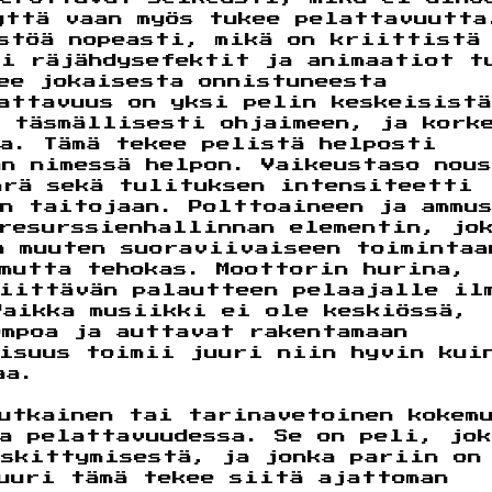
yttä vaan myös tukee pelattavuutta
istöä nopeasti, mikä on kriittistä
si räjähdysefektit ja animaatiot t
ee jokaisesta onnistuneesta
attavuus on yksi pelin keskeisistä
 täsmällisesti ohjaimeen, ja kork
a. Tämä tekee pelistä helposti
n nimessä helpon. Vaikeustaso nous
ärä sekä tulituksen intensiteetti
n taitojaan. Polttoaineen ja ammu
resurssienhallinnan elementin, jo
a muuten suoraviivaiseen toimintaa
 mutta tehokas. Moottorin hurina,
riittävän palautteen pelaajalle il
Vaikka musiikki ei ole keskiössä,
empoa ja auttavat rakentamaan
aisuus toimii juuri niin hyvin kui
aa.
utkainen tai tarinavetoinen kokem
a pelattavuudessa. Se on peli, jok
eskittymisestä, ja jonka pariin on
uuri tämä tekee siitä ajattoman