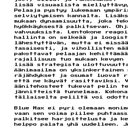
lisää visuaalista miellyttävy
Pelaaja pystyy lukemaan ympär
selviytymisen kannalta. Lisäk
mukaan dynaamisuutta, joka tek
hyökkäyksestä palkitsevan. Ohj
vahvuuksista. Lentokone reagoi
hallinta on selkeää ja loogist
lähestyttävän, mutta ei missää
tasaisesti, ja vihollisten mä
pakottavat pelaajan kehittämää
rajallisuus tuo mukaan kevyen 
lisää strategista ulottuvuutt
Äänimaailma on yksinkertainen
räjähdykset ja osumat luovat 
että ne käyvät rasittaviksi. 
äänitehosteet tukevat pelin t
jännitteistä tunnelmaa. Kokon
tällaiselta peliltä voi odott
Blue Max ei pyri olemaan monim
vaan sen voima piilee puhtaass
palkitsee harjoittelusta ja k
helppo palata yhä uudelleen. J