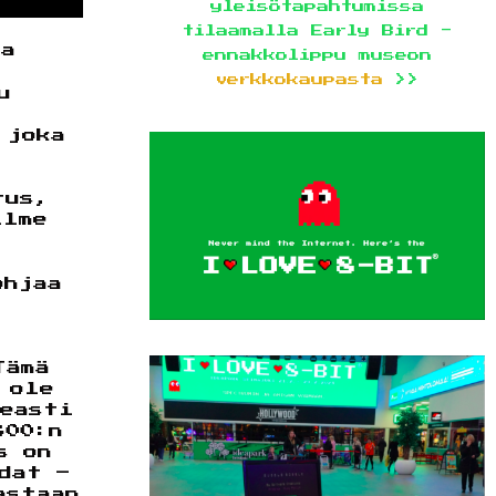
yleisötapahtumissa
tilaamalla Early Bird -
la
ennakkolippu museon
verkkokaupasta
>>
u
 joka
tus,
ilme
ohjaa
Tämä
 ole
peasti
800:n
s on
dat –
astaan