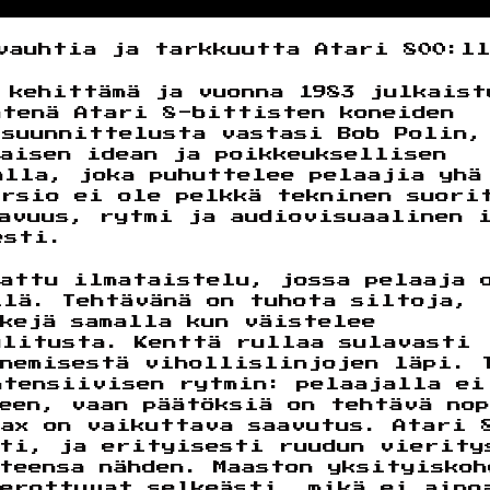
vauhtia ja tarkkuutta Atari 800:l
 kehittämä ja vuonna 1983 julkaist
htenä Atari 8-bittisten koneiden
 suunnittelusta vastasi Bob Polin,
aisen idean ja poikkeuksellisen
alla, joka puhuttelee pelaajia yhä
ersio ei ole pelkkä tekninen suori
tavuus, rytmi ja audiovisuaalinen 
esti.
attu ilmataistelu, jossa pelaaja 
llä. Tehtävänä on tuhota siltoja,
kejä samalla kun väistelee
ulitusta. Kenttä rullaa sulavasti
enemisestä vihollislinjojen läpi. 
ntensiivisen rytmin: pelaajalla ei
een, vaan päätöksiä on tehtävä no
Max on vaikuttava saavutus. Atari 
sti, ja erityisesti ruudun vierity
teensa nähden. Maaston yksityiskoh
 erottuvat selkeästi, mikä ei aino