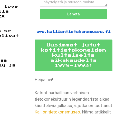
I love
llä
Lähetä
ZX
a se
www.kalliontietokonemuseo.fi
olivat
Uusimmat jutut
kotitietokoneiden
kultaiselta
aikakaudelta
maa
ly ja
1979-1993:
Heipä hei!
Katsot parhaillaan varhaisen
tietokonekulttuurin legendaarista aikaa
käsitteleviä julkaisuja, jotka on tuottanut
Kallion tietokonemuseo.
Nämä artikkelit