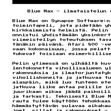
Blue Max – ilmataistelun 
Blue Max on Synapse Software:n
toimintapeli, jota pidetään y
kirkkaimmista helmistä. Pelin
onnistui yhdistämään yksinkert
viimeistellyn toteutuksen tav
tänäkin päivänä. Atari 800 -v
vaan kokonaisuus, jossa pelat
tukevat toisiaan esimerkillis
Pelin ytimessä on ylhäältä kuv
lentokonetta vihollisalueen y
rakennuksia ja ilmatorjuntatyk
viholliskoneita ja jatkuvaa t
alaspäin, mikä luo tunteen et
jatkuva liike antaa pelille i
juurikaan aikaa jäädä paikoill
ja tarkasti. Teknisesti Blue 
rauta tulee käyttöön tehokkaa
hämmästyttävän sulavaa aikakau
joet, sillat ja rakennukset –