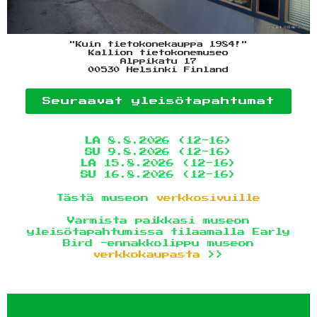
"Kuin tietokonekauppa 1984!"
Kallion tietokonemuseo
Alppikatu 17
00530 Helsinki Finland
Seuraavat yleisötapahtumat
LA
8.8.2026 (12-16)
SU
9.8.2026 (12-16)
LA
15.8.2026 (12-16)
SU
16.8.2026 (12-16)
Tästä museon
verkkosivuille
Varmista paikkasi museon
yleisötapahtumissa tilaamalla Early
Bird -ennakkolippu museon
verkkokaupasta
>>