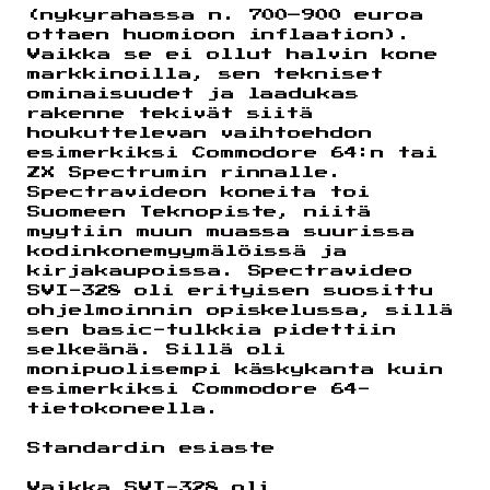
(nykyrahassa n. 700–900 euroa
ottaen huomioon inflaation).
Vaikka se ei ollut halvin kone
markkinoilla, sen tekniset
ominaisuudet ja laadukas
rakenne tekivät siitä
houkuttelevan vaihtoehdon
esimerkiksi Commodore 64:n tai
ZX Spectrumin rinnalle.
Spectravideon koneita toi
Suomeen Teknopiste, niitä
myytiin muun muassa suurissa
kodinkonemyymälöissä ja
kirjakaupoissa. Spectravideo
SVI-328 oli erityisen suosittu
ohjelmoinnin opiskelussa, sillä
sen basic-tulkkia pidettiin
selkeänä. Sillä oli
monipuolisempi käskykanta kuin
esimerkiksi Commodore 64-
tietokoneella.
Standardin esiaste
Vaikka SVI-328 oli