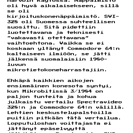
harvoin käytössä. Näppäimistö
oli hyvä aikalaisekseen, sillä
se oli
kirjoituskonenäppäimistö. SVI-
328 oli Suomessa suhteellisen
suosittu. Sitä pidettiin
luotettavana ja teknisesti
“vakavasti otettavana”
vaihtoehtona. Vaikka se ei
koskaan yltänyt Commodore 64:n
kaltaiseen ilmiöön, se jätti
jälkensä suomalaisiin 1980-
luvun
mikrotietokoneharrastajiin.
Ehkäpä kaikkien aikojen
ensimmäinen konesota syntyi,
kun Mikrobitissä 3/1984 on
paljon tunteita ja kohua
julkaistu vertailu Spectravideo
328:n ja Commodore 64:n välillä.
Lehtien keskustelupalstoilla
puitiin pitkään tätä vertailua.
Lopputuloshan voittajasta ei
jättänyt epäselvyyttä