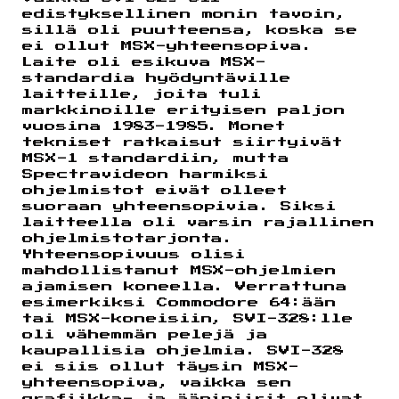
edistyksellinen monin tavoin,
sillä oli puutteensa, koska se
ei ollut MSX-yhteensopiva.
Laite oli esikuva MSX-
standardia hyödyntäville
laitteille, joita tuli
markkinoille erityisen paljon
vuosina 1983-1985. Monet
tekniset ratkaisut siirtyivät
MSX-1 standardiin, mutta
Spectravideon harmiksi
ohjelmistot eivät olleet
suoraan yhteensopivia. Siksi
laitteella oli varsin rajallinen
ohjelmistotarjonta.
Yhteensopivuus olisi
mahdollistanut MSX-ohjelmien
ajamisen koneella. Verrattuna
esimerkiksi Commodore 64:ään
tai MSX-koneisiin, SVI-328:lle
oli vähemmän pelejä ja
kaupallisia ohjelmia. SVI-328
ei siis ollut täysin MSX-
yhteensopiva, vaikka sen