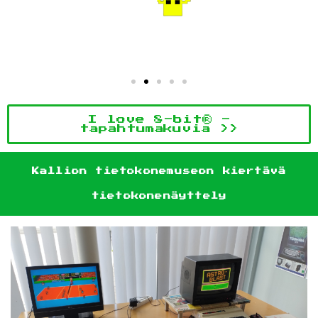
I love 8-bit® -
tapahtumakuvia >>
Kallion tietokonemuseon kiertävä
tietokonenäyttely