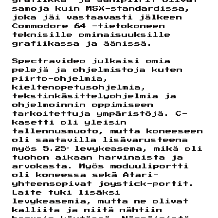
grafiikka- ja äänipiirit olivat
samoja kuin MSX-standardissa,
joka jäi vastaavasti jälkeen
Commodore 64 -tietokoneen
teknisille ominaisuuksille
grafiikassa ja äänissä.
Spectravideo julkaisi omia
pelejä ja ohjelmistoja kuten
piirto-ohjelmia,
kieltenopetusohjelmia,
tekstinkäsittelyohjelmia ja
ohjelmoinnin oppimiseen
tarkoitettuja ympäristöjä. C-
kasetti oli yleisin
tallennusmuoto, mutta koneeseen
oli saatavilla lisävarusteena
myös 5.25″ levykeasema, mikä oli
tuohon aikaan harvinaista ja
arvokasta. Myös moduuliportti
oli koneessa sekä Atari-
yhteensopivat joystick-portit.
Laite tuki lisäksi
levykeasemia, mutta ne olivat
kalliita ja niitä nähtiin