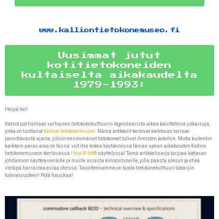
www.kalliontietokonemuseo.fi
Uusimmat jutut
kotitietokoneiden
kultaiselta aikakaudelta
1979-1993:
Heipä hei!
Katsot parhaillaan varhaisen tietokonekulttuurin legendaarista aikaa käsitteleviä julkaisuja,
jotka on tuottanut
Kallion tietokonemuseo.
Nämä artikkelit kertovat kiehtovan tarinan
jännittävästä ajasta, jolloin ensimmäiset tietokoneet tulivat ihmisten koteihin. Mutta kuitenkin
kaikkein paras asia on tässä: voit itse kokea käytännössä tämän upean aikakauden Kallion
tietokonemuseon kiertävässä
I love 8-bit®
näyttelyssä! Tämä artikkelisarja tarjoaa kattavan
johdannon näyttelyvieraille ja muille asiasta kiinnostuneille, jolla päästä alkuun ja ehkä
vieläpä harrastaa asiaa ohessa. Tavoitteenamme on tuoda tietokonekulttuuri takaisin
tulevaisuuteen! Pidä hauskaa!