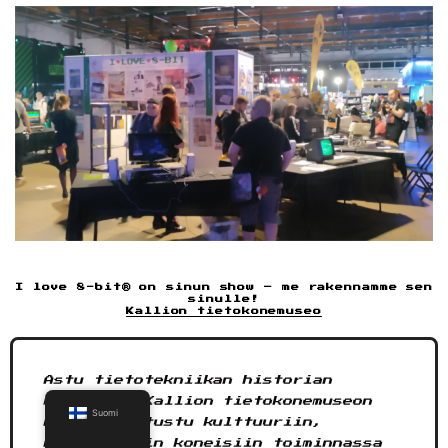
I love 8-bit® on sinun show – me rakennamme sen
sinulle!
Kallion tietokonemuseo
Astu tietotekniikan historian
maailmaan Kallion tietokonemuseon
Suomi
kanssa! Tutustu kulttuuriin,
harvinaisiin koneisiin toiminnassa