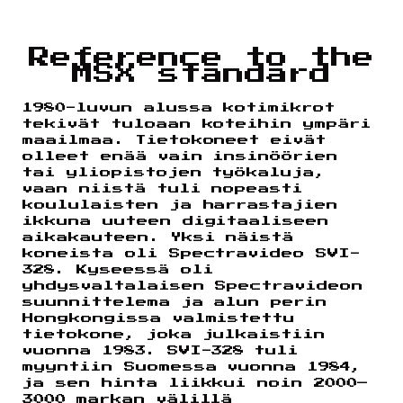
Reference to the
MSX standard
1980-luvun alussa kotimikrot
tekivät tuloaan koteihin ympäri
maailmaa. Tietokoneet eivät
olleet enää vain insinöörien
tai yliopistojen työkaluja,
vaan niistä tuli nopeasti
koululaisten ja harrastajien
ikkuna uuteen digitaaliseen
aikakauteen. Yksi näistä
koneista oli Spectravideo SVI-
328. Kyseessä oli
yhdysvaltalaisen Spectravideon
suunnittelema ja alun perin
Hongkongissa valmistettu
tietokone, joka julkaistiin
vuonna 1983. SVI-328 tuli
myyntiin Suomessa vuonna 1984,
ja sen hinta liikkui noin 2000–
3000 markan välillä