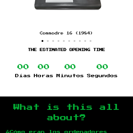
Commodre 16 (1984)
THE ESTIMATED OPENING TIME
00
00
00
00
Días
Horas
Minutos
Segundos
What is this all
about?
¿Cómo eran los ordenadores