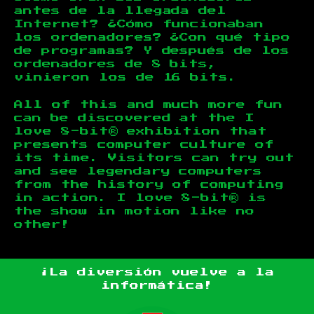
antes de la llegada del
Internet? ¿Cómo funcionaban
los ordenadores? ¿Con qué tipo
de programas? Y después de los
ordenadores de 8 bits,
vinieron los de 16 bits.
All of this and much more fun
can be discovered at the I
love 8-bit® exhibition that
presents computer culture of
its time. Visitors can try out
and see legendary computers
from the history of computing
in action. I love 8-bit® is
the show in motion like no
other!
¡La diversión vuelve a la
informática!